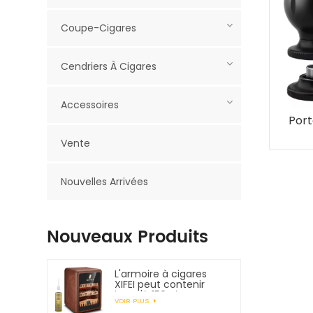
Coupe-Cigares
Cendriers À Cigares
Accessoires
Port
Vente
Nouvelles Arrivées
Nouveaux Produits
L'armoire à cigares
XIFEI peut contenir
jusqu'à 150 cigares
VOIR PLUS