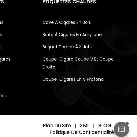
TS
ÉTIQUETTES CHAUDES
es
Cave À Cigares En Bois
s
Boîte À Cigares En Acrylique
s
Briquet Torche À 3 Jets
gares
Coupe-Cigare Coupe V Et Coupe
Droite
Coupe-Cigares En V Profond
vées
Plan Du Site
XML
BLOG
|
|
|
Politique De Confidentialité