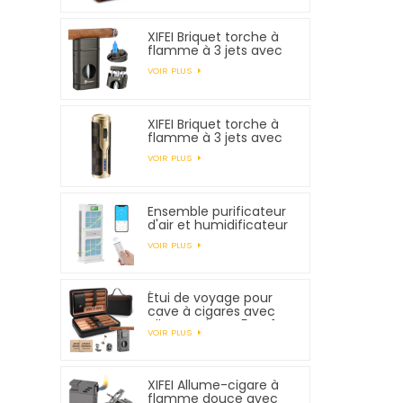
XIFEI Briquet torche à
flamme à 3 jets avec
coupe-V à ressort
VOIR PLUS
XIFEI Briquet torche à
flamme à 3 jets avec
allumage électronique
VOIR PLUS
Ensemble purificateur
d'air et humidificateur
XIFEI
VOIR PLUS
Étui de voyage pour
cave à cigares avec
allume-cigare 5 en 1,
VOIR PLUS
peut contenir 7
cigares
XIFEI Allume-cigare à
flamme douce avec