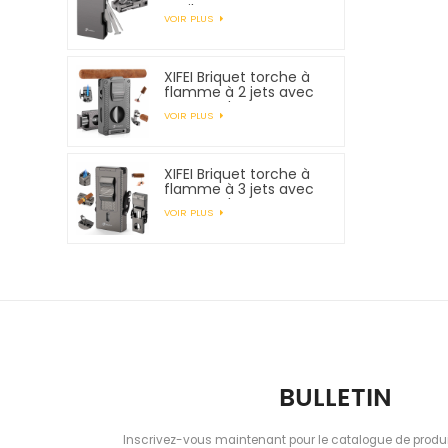
outils pour tuyaux
VOIR PLUS
XIFEI Briquet torche à
flamme à 2 jets avec
support de
VOIR PLUS
poinçonnage pour
coupe-cigare et
rehausseur de tirage
XIFEI Briquet torche à
flamme à 3 jets avec
support de
VOIR PLUS
poinçonnage pour
coupe-cigare et
rehausseur de tirage
BULLETIN
Inscrivez-vous maintenant pour le catalogue de produi