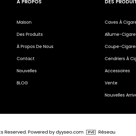
À PROPOS
DES PRODUI
Maison
Caves À Cigar
Des Produits
Allume-Cigare
À Propos De Nous
Coupe-Cigare
Contact
Cendriers À Ci
Nouvelles
Accessoires
BLOG
Vente
Nouvelles Arri
ghts Reserved. Powered by dyyseo.com
Réseau