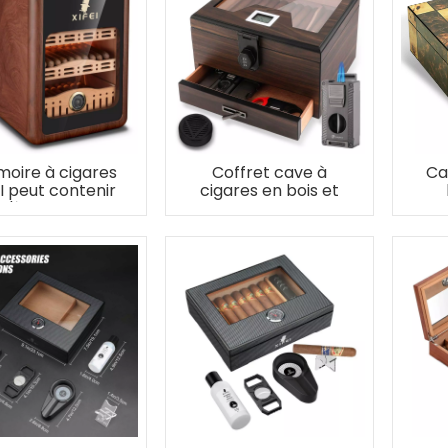
moire à cigares
Coffret cave à
Ca
I peut contenir
cigares en bois et
qu'à 150 cigares
ensemble allume-
con
cigare 5 en 1