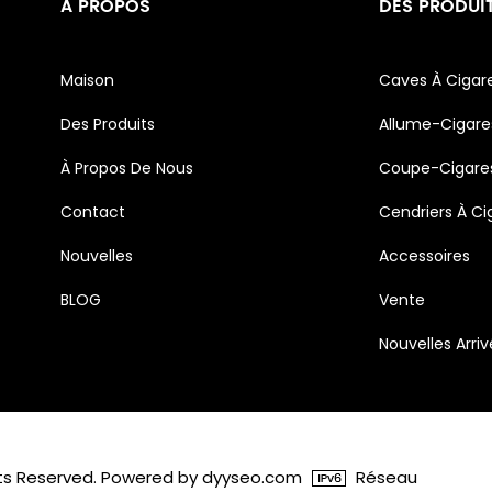
À PROPOS
DES PRODUI
Maison
Caves À Cigar
Des Produits
Allume-Cigare
À Propos De Nous
Coupe-Cigare
Contact
Cendriers À Ci
Nouvelles
Accessoires
BLOG
Vente
Nouvelles Arri
ghts Reserved. Powered by dyyseo.com
Réseau