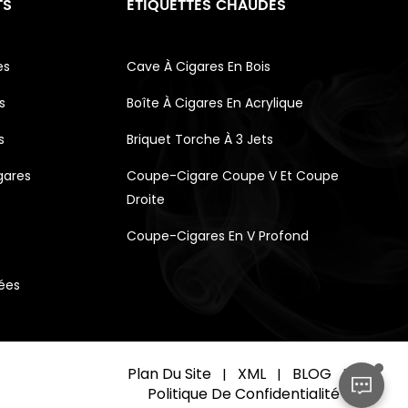
TS
ÉTIQUETTES CHAUDES
es
Cave À Cigares En Bois
s
Boîte À Cigares En Acrylique
s
Briquet Torche À 3 Jets
gares
Coupe-Cigare Coupe V Et Coupe
Droite
Coupe-Cigares En V Profond
vées
Plan Du Site
XML
BLOG
|
|
|
Politique De Confidentialité