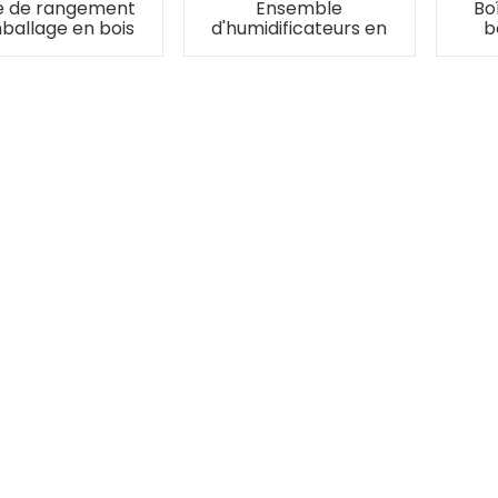
e de rangement
Ensemble
Bo
ballage en bois
d'humidificateurs en
b
ibre de carbone
bois XIFEI en fibre
 humidificateur
de carbone (S)