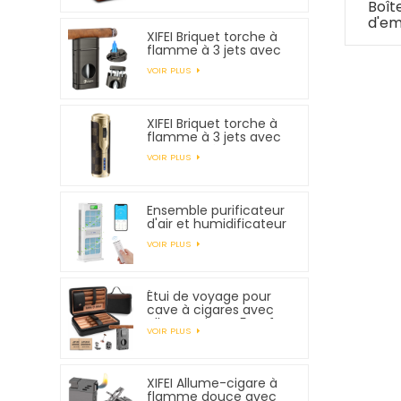
Boît
d'em
XIFEI Briquet torche à
en f
flamme à 3 jets avec
avec
coupe-V à ressort
VOIR PLUS
XIFEI Briquet torche à
flamme à 3 jets avec
allumage électronique
VOIR PLUS
Ensemble purificateur
d'air et humidificateur
XIFEI
VOIR PLUS
Étui de voyage pour
cave à cigares avec
allume-cigare 5 en 1,
VOIR PLUS
peut contenir 7
cigares
XIFEI Allume-cigare à
flamme douce avec