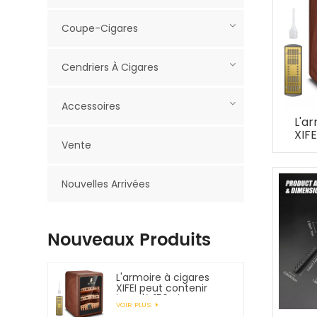
Coupe-Cigares
Cendriers À Cigares
Accessoires
L'ar
XIFE
Vente
jus
Nouvelles Arrivées
Nouveaux Produits
L'armoire à cigares
XIFEI peut contenir
jusqu'à 150 cigares
VOIR PLUS