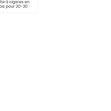
îte à cigares en
ois pour 20-30
cigares