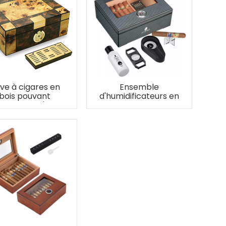
ve à cigares en
Ensemble
bois pouvant
d'humidificateurs en
tenir jusqu'à 60
bois XIFEI en fibre
cigares
de carbone (L)