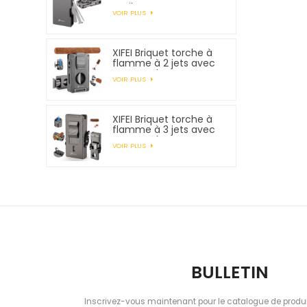
outils pour tuyaux
VOIR PLUS
XIFEI Briquet torche à
flamme à 2 jets avec
support de
VOIR PLUS
poinçonnage pour
coupe-cigare et
rehausseur de tirage
XIFEI Briquet torche à
flamme à 3 jets avec
support de
VOIR PLUS
poinçonnage pour
coupe-cigare et
rehausseur de tirage
BULLETIN
Inscrivez-vous maintenant pour le catalogue de produi