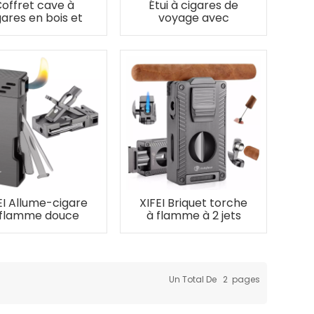
offret cave à
Étui à cigares de
gares en bois et
voyage avec
semble allume-
briquet torche, peut
cigare 5 en 1
contenir 5 cigares
EI Allume-cigare
XIFEI Briquet torche
 flamme douce
à flamme à 2 jets
vec outils pour
avec support de
tuyaux
poinçonnage pour
coupe-cigare et
rehausseur de
tirage
Un Total De
2
Pages