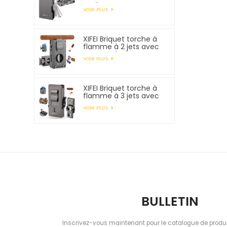
outils pour tuyaux
VOIR PLUS
XIFEI Briquet torche à
flamme à 2 jets avec
support de
VOIR PLUS
poinçonnage pour
coupe-cigare et
rehausseur de tirage
XIFEI Briquet torche à
flamme à 3 jets avec
support de
VOIR PLUS
poinçonnage pour
coupe-cigare et
rehausseur de tirage
BULLETIN
Inscrivez-vous maintenant pour le catalogue de produi