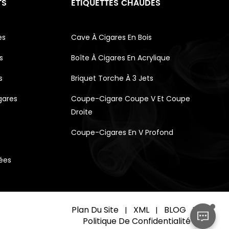
TS
ÉTIQUETTES CHAUDES
es
Cave À Cigares En Bois
s
Boîte À Cigares En Acrylique
s
Briquet Torche À 3 Jets
gares
Coupe-Cigare Coupe V Et Coupe
Droite
Coupe-Cigares En V Profond
vées
Plan Du Site
XML
BLOG
|
|
|
Politique De Confidentialité