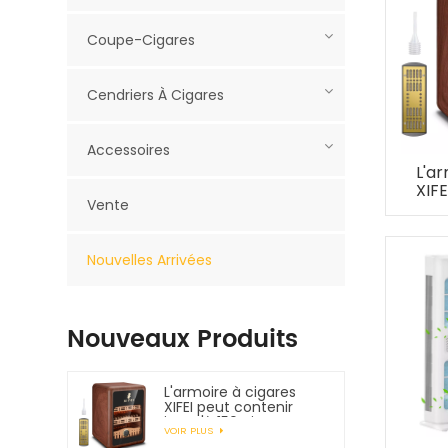
Coupe-Cigares
Cendriers À Cigares
Accessoires
L'ar
XIFE
Vente
jus
Nouvelles Arrivées
Nouveaux Produits
L'armoire à cigares
XIFEI peut contenir
jusqu'à 150 cigares
VOIR PLUS