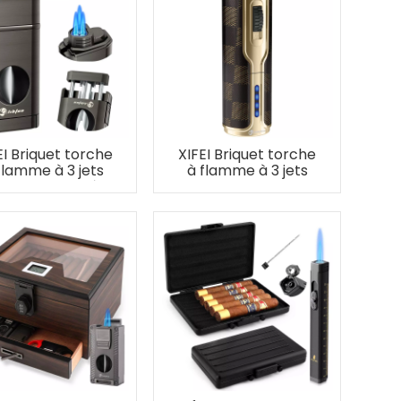
EI Briquet torche
XIFEI Briquet torche
flamme à 3 jets
à flamme à 3 jets
vec coupe-V à
avec allumage
ressort
électronique