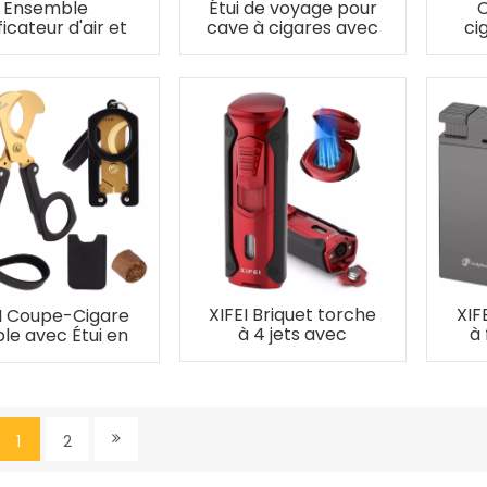
Ensemble
Étui de voyage pour
C
ficateur d'air et
cave à cigares avec
ci
dificateur XIFEI
allume-cigare 5 en
en
1, peut contenir 7
cigares
XIFEI Briquet torche
XIF
I Coupe-Cigare
à 4 jets avec
à
ble avec Étui en
poinçon à cigares
a
Cuir
1
2