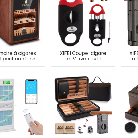
moire à cigares
XIFEI Coupe-cigare
XIF
I peut contenir
en V avec outil
à 
qu'à 150 cigares
d'amélioration du
a
tirage, 2 porte-
cigares, coupe
jusqu'à 55 cigares à
anneau