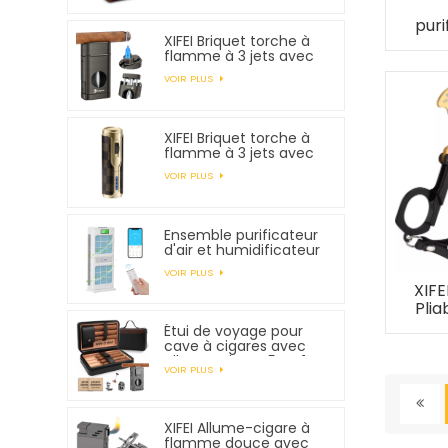
puri
XIFEI Briquet torche à
humi
flamme à 3 jets avec
coupe-V à ressort
VOIR PLUS
XIFEI Briquet torche à
flamme à 3 jets avec
allumage électronique
VOIR PLUS
Ensemble purificateur
d'air et humidificateur
XIFEI
VOIR PLUS
XIFE
Plia
Étui de voyage pour
cave à cigares avec
allume-cigare 5 en 1,
VOIR PLUS
peut contenir 7
cigares
XIFEI Allume-cigare à
flamme douce avec