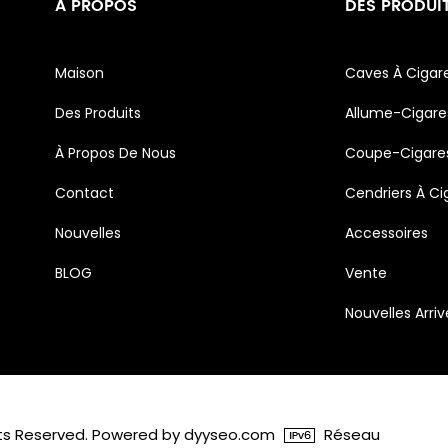
À PROPOS
DES PRODUI
Maison
Caves À Cigar
Des Produits
Allume-Cigare
À Propos De Nous
Coupe-Cigare
Contact
Cendriers À Ci
Nouvelles
Accessoires
BLOG
Vente
Nouvelles Arri
ghts Reserved. Powered by dyyseo.com
Réseau