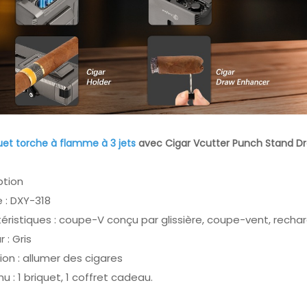
uet torche à flamme à 3 jets
avec Cigar Vcutter Punch Stand D
ption
 : DXY-318
éristiques : coupe-V conçu par glissière, coupe-vent, recha
 : Gris
tion : allumer des cigares
u : 1 briquet, 1 coffret cadeau.