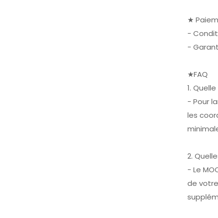
★ Paiem
- Condit
- Garan
★FAQ
1. Quell
- Pour l
les coor
minimal
2. Quel
- Le MO
de votr
supplém