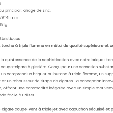
s
u principal : alliage de zinc.
 : 79*41 mm
 181g
téristiques
t torche à triple flamme en métal de qualité supérieure et 
 la quintessence de la sophistication avec notre briquet to
 coupe-cigare à glissière. Conçu pour une sensation substan
un comprend un briquet au butane à triple flamme, un suppo
et un rehausseur de tirage de cigares. La conception innova
e, offrant une commodité inégalée avec un simple mouvemen
 facile à utiliser.
-cigare coupe-vent à triple jet avec capuchon sécurisé et 