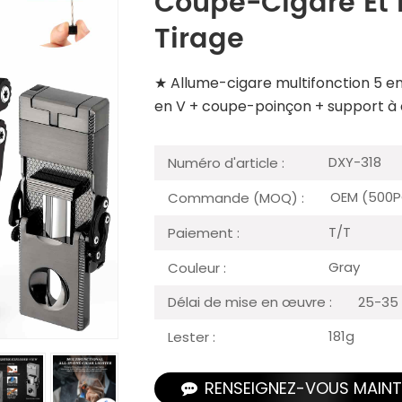
Coupe-Cigare Et
Tirage
★ Allume-cigare multifonction 5 en 
en V + coupe-poinçon + support à c
DXY-318
Numéro d'article :
OEM (500P
Commande (MOQ) :
T/T
Paiement :
Gray
Couleur :
25-35 
Délai de mise en œuvre :
181g
Lester :
RENSEIGNEZ-VOUS MAIN