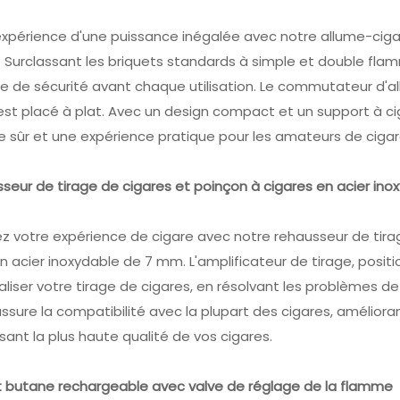
'expérience d'une puissance inégalée avec notre allume-ciga
. Surclassant les briquets standards à simple et double fla
le de sécurité avant chaque utilisation. Le commutateur d'
l est placé à plat. Avec un design compact et un support à ci
 sûr et une expérience pratique pour les amateurs de cigar
seur de tirage de cigares et poinçon à cigares en acier ino
z votre expérience de cigare avec notre rehausseur de tira
en acier inoxydable de 7 mm. L'amplificateur de tirage, posit
liser votre tirage de cigares, en résolvant les problèmes de 
ssure la compatibilité avec la plupart des cigares, amélioran
sant la plus haute qualité de vos cigares.
et butane rechargeable avec valve de réglage de la flamme