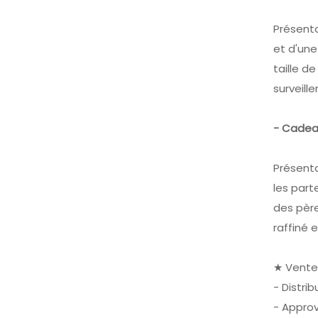
Présenta
et d'une
taille d
surveill
- Cadeau
Présenta
les part
des père
raffiné e
★ Vente
- Distri
- Appro