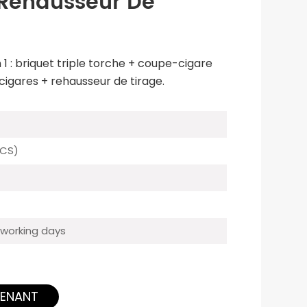
 Rehausseur De
1 : briquet triple torche + coupe-cigare
igares + rehausseur de tirage.
CS)
working days
TENANT