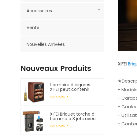
Accessoires
Vente
Nouvelles Arrivées
XIFEI
Briq
Nouveaux Produits
★Descri
L'armoire à cigares
- Modèle
XIFEI peut contenir
jusqu'à 150 cigares
VOIR PLUS
- Caract
- Couleur
XIFEI Briquet torche à
- Utilisa
flamme à 3 jets avec
coupe-V à ressort
- Conten
VOIR PLUS