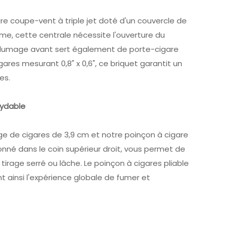
re coupe-vent à triple jet doté d'un couvercle de
mme, cette centrale nécessite l'ouverture du
allumage avant sert également de porte-cigare
gares mesurant 0,8" x 0,6", ce briquet garantit un
es.
xydable
ge de cigares de 3,9 cm et notre poinçon à cigare
ionné dans le coin supérieur droit, vous permet de
tirage serré ou lâche. Le poinçon à cigares pliable
t ainsi l'expérience globale de fumer et