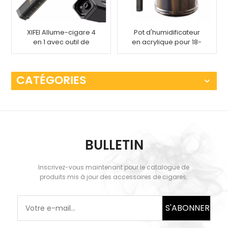
XIFEI Allume-cigare 4
Pot d'humidificateur
en 1 avec outil de
en acrylique pour 18-
mesure pour tiroir à
20 cigares
poinçonner
CATÉGORIES
BULLETIN
Inscrivez-vous maintenant pour le catalogue de
produits mis à jour des accessoires de cigares.
S'ABONNER