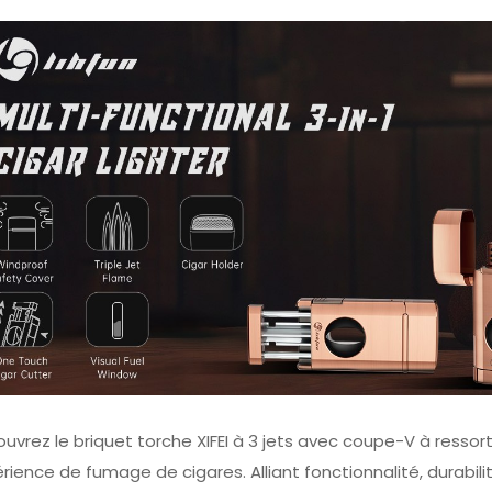
uvrez le briquet torche XIFEI à 3 jets avec coupe-V à ressort
rience de fumage de cigares. Alliant fonctionnalité, durabilit