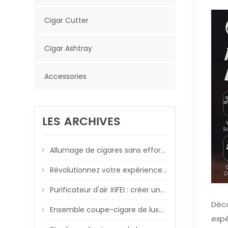
Cigar Cutter
Cigar Ashtray
Accessories
LES ARCHIVES
Allumage de cigares sans effort avec coupe-V à ressort
Révolutionnez votre expérience cigare avec le briquet torche XIFEI 3 Jet Flame
Purificateur d'air XIFEI : créer une atmosphère conviviale pour les cigares, une respiration à la fois
Déco
Ensemble coupe-cigare de luxe XIFEI : améliorez vos moments de cigares
expé