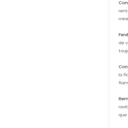
Conc
rent
mini
Fenê
de c
touj
Cont
la f
flam
Remp
ravi
que 