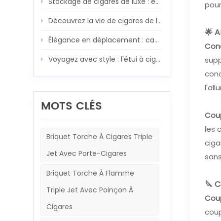
Stockage de cigares de luxe : ensemble de caves à cigares en bois en fibre de carbone XIFEI
pour
Découvrez la vie de cigares de luxe : cave à cigares en bois XIFEI avec allume-cigare 5-EN-1 intégré
🌟 A
Élégance en déplacement : cave à cigares de voyage XIFEI et ensemble allume-cigare 5 en 1
Conc
Voyagez avec style : l'étui à cigares de luxe de XIFEI et son puissant compagnon de torche
supp
conc
l'all
MOTS CLÉS
Coup
les 
Briquet Torche À Cigares Triple
ciga
Jet Avec Porte-Cigares
sans
Briquet Torche À Flamme
🔪 C
Triple Jet Avec Poinçon À
Coup
Cigares
coup