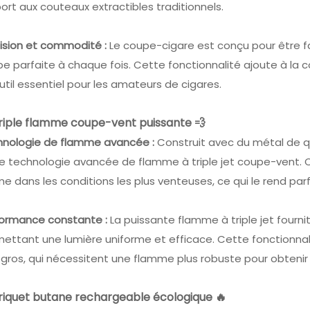
ort aux couteaux extractibles traditionnels.
ision et commodité :
Le coupe-cigare est conçu pour être fac
e parfaite à chaque fois. Cette fonctionnalité ajoute à la 
util essentiel pour les amateurs de cigares.
Triple flamme coupe-vent puissante 💨
hnologie de flamme avancée :
Construit avec du métal de qua
e technologie avancée de flamme à triple jet coupe-vent. Ce
 dans les conditions les plus venteuses, ce qui le rend parfa
formance constante :
La puissante flamme à triple jet fourn
ettant une lumière uniforme et efficace. Cette fonctionnalit
 gros, qui nécessitent une flamme plus robuste pour obteni
Briquet butane rechargeable écologique 🔥