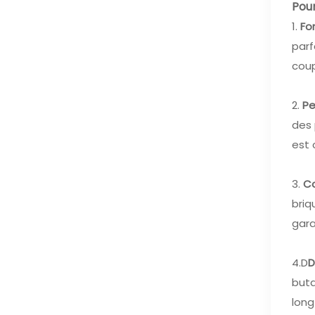
Pour
1.
Fo
parf
coup
2.
Pe
des 
est 
3.
Co
briq
gara
4.D
D
buta
long