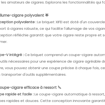
 les amateurs de cigares. Explorons les fonctionnalités qui fo
llume-cigare polyvalent 🌟
eption polyvalente :
Le briquet XIFEI est doté d'un couvercl
ort à cigares robuste, ce qui facilite l'allumage de vos ci
eption réfléchie garantit que votre cigare reste propre et
umer.
e-V intégré :
Ce briquet comprend un coupe-cigare automa
outils nécessaires pour une expérience de cigare agréable d
re, vous pouvez obtenir une coupe précise à chaque fois, ce 
 transporter d'outils supplémentaires.
oupe-cigare efficace à ressort 🔪
e rapide et facile :
Le coupe-cigare automatique à ressort,
es rapides et douces. Cette conception innovante garantit