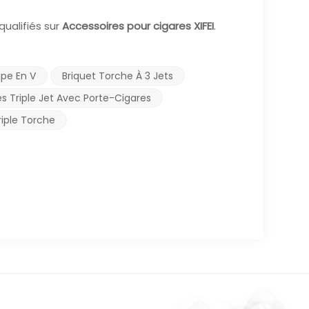
qualifiés sur
Accessoires pour cigares XIFEI
.
upe En V
Briquet Torche À 3 Jets
es Triple Jet Avec Porte-Cigares
riple Torche