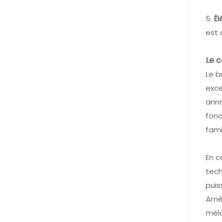
5.
Él
est 
Le c
Le b
exce
anni
fonc
fami
En c
tech
puis
Amél
méla