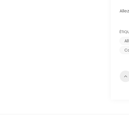
Alle
ÉTIQ
Al
Co