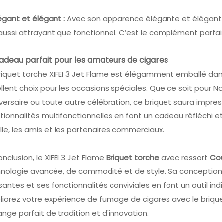
égant et élégant :
Avec son apparence élégante et élégante 
aussi attrayant que fonctionnel. C’est le complément parfai
adeau parfait pour les amateurs de cigares
riquet torche XIFEI 3 Jet Flame est élégamment emballé dans
llent choix pour les occasions spéciales. Que ce soit pour No
versaire ou toute autre célébration, ce briquet saura impre
tionnalités multifonctionnelles en font un cadeau réfléchi e
lle, les amis et les partenaires commerciaux.
onclusion, le XIFEI 3 Jet Flame
Briquet torche
avec ressort
Co
nologie avancée, de commodité et de style. Sa conception 
santes et ses fonctionnalités conviviales en font un outil i
iorez votre expérience de fumage de cigares avec le briquet
nge parfait de tradition et d'innovation.