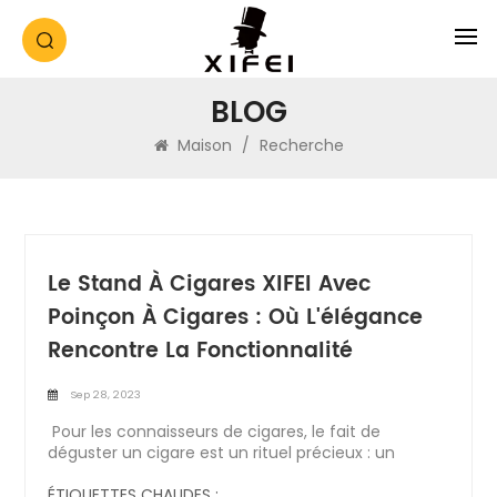
BLOG
Maison
/
Recherche
Le Stand À Cigares XIFEI Avec
Poinçon À Cigares : Où L'élégance
Rencontre La Fonctionnalité
Sep 28, 2023
Pour les connaisseurs de cigares, le fait de
déguster un cigare est un rituel précieux : un
moment à savourer et à apprécier. Les bons
accessoires peuvent élever cette expérience vers
ÉTIQUETTES CHAUDES :