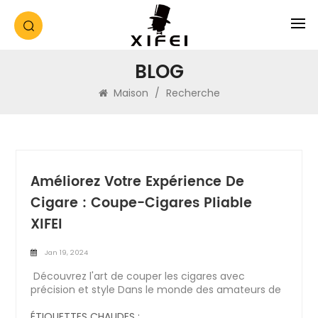
BLOG
Maison
/
Recherche
Améliorez Votre Expérience De
Cigare : Coupe-Cigares Pliable
XIFEI
Jan 19, 2024
Découvrez l'art de couper les cigares avec
précision et style Dans le monde des amateurs de
cigares, chaque détail compte. Du choix des
cigares aux accessoires qui les accompagnent,
ÉTIQUETTES CHAUDES :