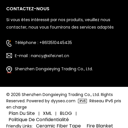
CONTACTEZ-NOUS
Si vous êtes intéressé par nos produits, veuillez nous
contacter, nous vous fournirons des services adaptés
Téléphone : +8613510445435
E-mail : nancy@xifei.net.cn
Shenzhen Dongxieying Trading Co., Ltd.
© 2026 Shenzhen Dongxieying Trading Co., Ltd. Rights
Reserved. Powered by dyyseo.com
Réseau IPv6 pris
en charge
Plan Du Site
XML
BLOG
|
|
|
Politique De Confidentialité
Ceramic Fiber Tape
Fire Blanket
Friendly Links: