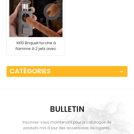
XIFEI Briquet torche à
flamme à 2 jets avec
support de
poinçonnage pour
coupe-cigare et
CATÉGORIES
rehausseur de tirage
BULLETIN
Inscrivez-vous maintenant pour le catalogue de
produits mis à jour des accessoires de cigares.