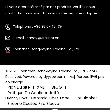
Si vous êtes intéressé par nos produits, veuillez nous
contacter, nous vous fournirons des services adaptés
Téléphone : +8613510445435
E-mail : nancy@xifei.net.cn
Shenzhen Dongxieying Trading Co., Ltd.
© 2026 Shenzhen Dongxieying Trading Co., Ltd. Rights
Reserved. Powered by dyyseo.com
Réseau IPv6 pris
en charge
Plan Du Site
XML
BLOG
|
|
|
Politique De Confidentialité
Ceramic Fiber Tape
Fire Blanket
Friendly Links:
Silicone Coated Fire Sleeve