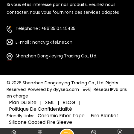
Si vous êtes intéressé par nos produits, veuillez nous
contacter, nous vous fournirons des services adaptés
Téléphone : +8613510445435
E-mail : nancy@xifei.net.cn
Shenzhen Dongxieying Trading Co., Ltd.
© 2026 Shenzhen Dongxieying Trading Co., Ltd. Rights
Reserved. Powered by dyyseo.com
Réseau IPv6 pris
en charge
Plan Du Site
XML
BLOG
|
|
|
Politique De Confidentialité
Ceramic Fiber Tape
Fire Blanket
Friendly Links:
Silicone Coated Fire Sleeve