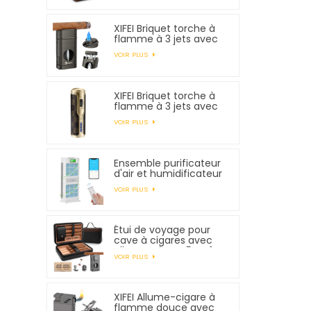
XIFEI Briquet torche à
flamme à 3 jets avec
coupe-V à ressort
VOIR PLUS
XIFEI Briquet torche à
flamme à 3 jets avec
allumage électronique
VOIR PLUS
Ensemble purificateur
d'air et humidificateur
XIFEI
VOIR PLUS
Étui de voyage pour
cave à cigares avec
allume-cigare 5 en 1,
VOIR PLUS
peut contenir 7
cigares
XIFEI Allume-cigare à
flamme douce avec