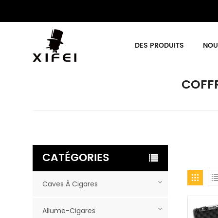
DES PRODUITS
NOU
COFF
CATÉGORIES
Caves À Cigares
Allume-Cigares