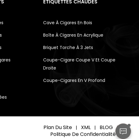
TS
ÉTIQUETTES CHAUDES
es
Cave À Cigares En Bois
s
Boîte À Cigares En Acrylique
s
Briquet Torche À 3 Jets
gares
Coupe-Cigare Coupe V Et Coupe
Droite
Coupe-Cigares En V Profond
vées
Plan Du Site
XML
BLOG
|
|
|
Politique De Confidentialité