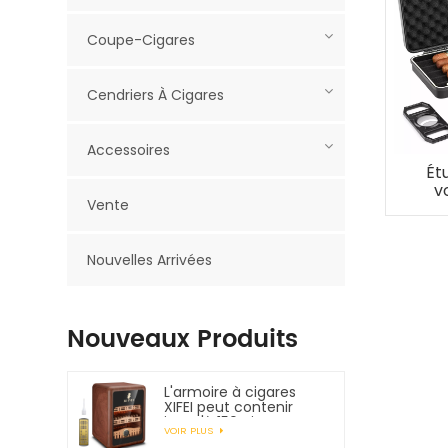
Coupe-Cigares
Cendriers À Cigares
Accessoires
Ét
v
Vente
Nouvelles Arrivées
Nouveaux Produits
L'armoire à cigares
XIFEI peut contenir
jusqu'à 150 cigares
VOIR PLUS