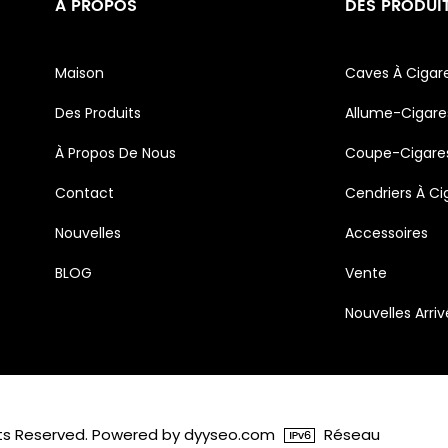
À PROPOS
DES PRODUI
Maison
Caves À Cigar
Des Produits
Allume-Cigare
À Propos De Nous
Coupe-Cigare
Contact
Cendriers À Ci
Nouvelles
Accessoires
BLOG
Vente
Nouvelles Arri
ghts Reserved. Powered by dyyseo.com
Réseau