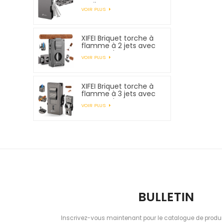
outils pour tuyaux
VOIR PLUS
XIFEI Briquet torche à
flamme à 2 jets avec
support de
VOIR PLUS
poinçonnage pour
coupe-cigare et
rehausseur de tirage
XIFEI Briquet torche à
flamme à 3 jets avec
support de
VOIR PLUS
poinçonnage pour
coupe-cigare et
rehausseur de tirage
BULLETIN
Inscrivez-vous maintenant pour le catalogue de produi