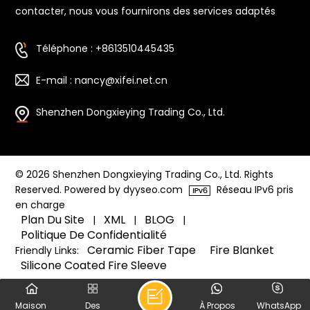
contacter, nous vous fournirons des services adaptés
Téléphone : +8613510445435
E-mail : nancy@xifei.net.cn
Shenzhen Dongxieying Trading Co., Ltd.
© 2026 Shenzhen Dongxieying Trading Co., Ltd. Rights
Reserved. Powered by dyyseo.com
Réseau IPv6 pris
en charge
Plan Du Site
XML
BLOG
|
|
|
Politique De Confidentialité
Ceramic Fiber Tape
Fire Blanket
Friendly Links:
Silicone Coated Fire Sleeve
Maison
Des
À Propos
WhatsApp