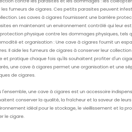
ection contre les parasites et les dommages : les coléopt
 les fumeurs de cigares. Ces petits parasites peuvent infe
ollection. Les caves à cigares fournissent une barrière prote
sites en maintenant un environnement contrôlé qui leur est in
protection physique contre les dommages physiques, tels q
odité et organisation : Une cave à cigares fournit un esp
res. Il aide les fumeurs de cigares à conserver leur collect
le et pratique chaque fois qu'ils souhaitent profiter d'un c
rés, une cave à cigares permet une organisation et une sép
ues de cigares.
 l'ensemble, une cave à cigares est un accessoire indispen
aitent conserver la qualité, la fraîcheur et la saveur de leurs
vironnement idéal pour le stockage, le vieillissement et la p
r le cigare.