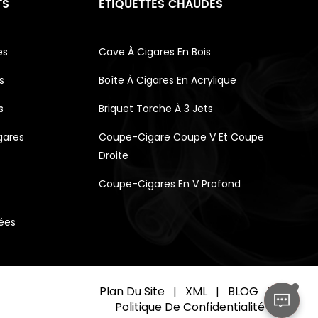
TS
ÉTIQUETTES CHAUDES
es
Cave À Cigares En Bois
s
Boîte À Cigares En Acrylique
s
Briquet Torche À 3 Jets
gares
Coupe-Cigare Coupe V Et Coupe
Droite
Coupe-Cigares En V Profond
vées
Plan Du Site
XML
BLOG
|
|
|
Politique De Confidentialité