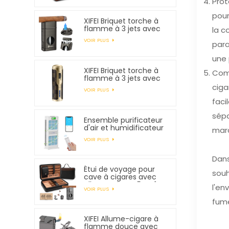
Prot
pour
XIFEI Briquet torche à
flamme à 3 jets avec
la c
coupe-V à ressort
VOIR PLUS
para
une 
XIFEI Briquet torche à
Comm
flamme à 3 jets avec
allumage électronique
ciga
VOIR PLUS
faci
sépa
Ensemble purificateur
d'air et humidificateur
marq
XIFEI
VOIR PLUS
Dans
Étui de voyage pour
souh
cave à cigares avec
allume-cigare 5 en 1,
l'en
VOIR PLUS
peut contenir 7
cigares
fume
XIFEI Allume-cigare à
flamme douce avec