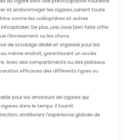
ères du cigare sont une préoccupation courante
ster et endommager les cigares, ruinant toute
ctrice contre les coléoptères et autres
hospitalier. De plus, une cave bien faite offre
ue l'écrasement ou les chocs.
ace de stockage dédié et organisé pour les
ion au même endroit, garantissant un accès
igare. Avec des compartiments ou des plateaux
aration efficaces des différents types ou
sable pour les amateurs de cigares qui
 cigares dans le temps. Il fournit
rotection, améliorant l'expérience globale de